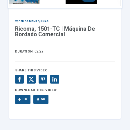
a De
Máquin
Bordad
a de
o
Bordar
Comerc
Semi
c
ial De
Industri
DEMOS DE MÁQUINAS
Seis
al
Ricoma, 1501-TC | Máquina De
Cabeza
Bordado Comercial
s
02:29
DURATION:
SHARE THIS VIDEO:
DOWNLOAD THIS VIDEO:
HD
SD