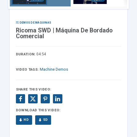
a De
Máquin
Bordad
a De
o
Bordad
Comerc
o
ial
Comerc
DEMOS DE MÁQUINAS
ial
Ricoma SWD | Máquina De Bordado
Comercial
04:54
DURATION:
Machine Demos
VIDEO TAGS:
SHARE THIS VIDEO:
DOWNLOAD THIS VIDEO:
HD
SD