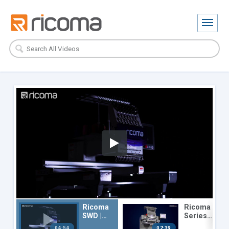
Ricoma
Ricoma
SWD |
Series
Máquin
MT |
04:54
02:39